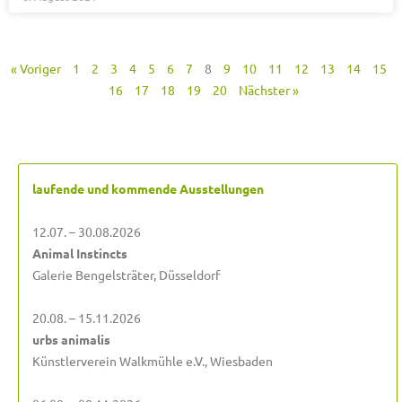
« Voriger
1
2
3
4
5
6
7
8
9
10
11
12
13
14
15
16
17
18
19
20
Nächster »
laufende und kommende Ausstellungen
12.07. – 30.08.2026
Animal Instincts
Galerie Bengelsträter, Düsseldorf
20.08. – 15.11.2026
urbs animalis
Künstlerverein Walkmühle e.V., Wiesbaden