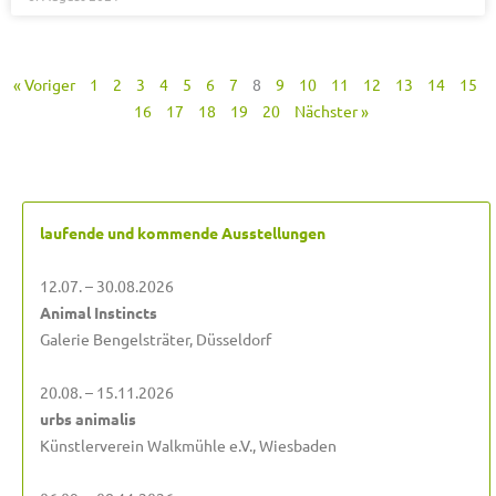
« Voriger
1
2
3
4
5
6
7
8
9
10
11
12
13
14
15
16
17
18
19
20
Nächster »
laufende und kommende Ausstellungen
12.07. – 30.08.2026
Animal Instincts
Galerie Bengelsträter, Düsseldorf
20.08. – 15.11.2026
urbs animalis
Künstlerverein Walkmühle e.V., Wiesbaden