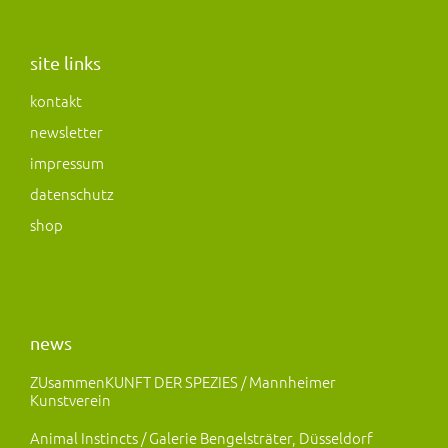
s
c
s
t
e
t
a
b
o
site links
g
o
d
kontakt
r
o
o
newsletter
a
k
n
m
impressum
datenschutz
shop
news
ZUsammenKUNFT DER SPEZIES / Mannheimer
Kunstverein
Animal Instincts / Galerie Bengelsträter, Düsseldorf