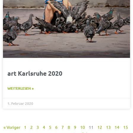
art Karlsruhe 2020
WEITERLESEN »
1. Februar 2020
« Voriger
1
2
3
4
5
6
7
8
9
10
11
12
13
14
15