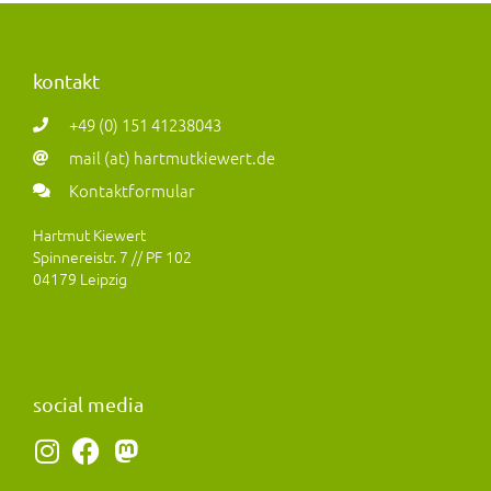
kontakt
+49 (0) 151 41238043
mail (at) hartmutkiewert.de
Kontaktformular
Hartmut Kiewert
Spinnereistr. 7 // PF 102
04179 Leipzig
social media
I
F
M
n
a
a