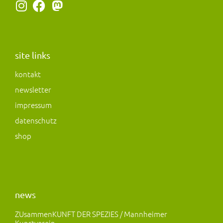
I
F
M
n
a
a
s
c
s
t
e
t
a
b
o
site links
g
o
d
kontakt
r
o
o
newsletter
a
k
n
m
impressum
datenschutz
shop
news
ZUsammenKUNFT DER SPEZIES / Mannheimer
Kunstverein