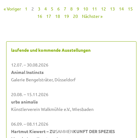
« Voriger
1
2
3
4
5
6
7
8
9
10
11
12
13
14
15
16
17
18
19
20
Nächster »
laufende und kommende Ausstellungen
12.07. – 30.08.2026
Animal Instincts
Galerie Bengelsträter, Düsseldorf
20.08. – 15.11.2026
urbs animalis
Künstlerverein Walkmühle e.V., Wiesbaden
06.09. – 08.11.2026
Hartmut Kiewert – ZU
SAMMEN
KUNFT DER SPEZIES