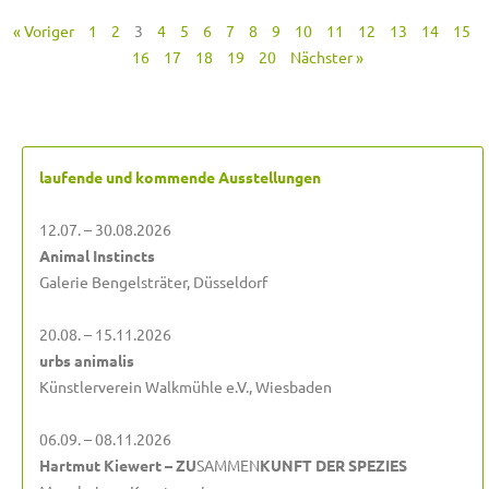
« Voriger
1
2
3
4
5
6
7
8
9
10
11
12
13
14
15
16
17
18
19
20
Nächster »
laufende und kommende Ausstellungen
12.07. – 30.08.2026
Animal Instincts
Galerie Bengelsträter, Düsseldorf
20.08. – 15.11.2026
urbs animalis
Künstlerverein Walkmühle e.V., Wiesbaden
06.09. – 08.11.2026
Hartmut Kiewert – ZU
SAMMEN
KUNFT DER SPEZIES