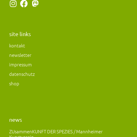
I
F
M
n
a
a
s
c
s
t
e
t
a
b
o
site links
g
o
d
kontakt
r
o
o
newsletter
a
k
n
m
impressum
datenschutz
shop
news
ZUsammenKUNFT DER SPEZIES / Mannheimer
Kunstverein