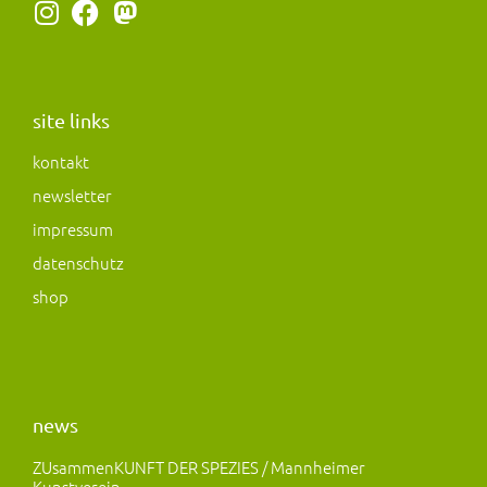
I
F
M
n
a
a
s
c
s
t
e
t
a
b
o
site links
g
o
d
kontakt
r
o
o
newsletter
a
k
n
m
impressum
datenschutz
shop
news
ZUsammenKUNFT DER SPEZIES / Mannheimer
Kunstverein