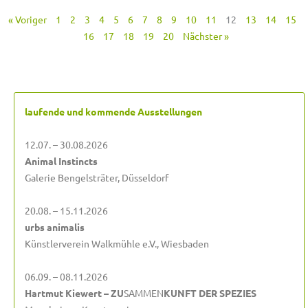
« Voriger
1
2
3
4
5
6
7
8
9
10
11
12
13
14
15
16
17
18
19
20
Nächster »
laufende und kommende Ausstellungen
12.07. – 30.08.2026
Animal Instincts
Galerie Bengelsträter, Düsseldorf
20.08. – 15.11.2026
urbs animalis
Künstlerverein Walkmühle e.V., Wiesbaden
06.09. – 08.11.2026
Hartmut Kiewert – ZU
SAMMEN
KUNFT DER SPEZIES