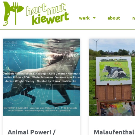
werk
about
Seite
Seite
Seite
Seite
Seite
Seite
Seite
Se
Animal Power! /
Malaufenthal