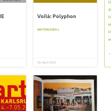
U
d
HE
Voilà: Polyphon
U
,
e
m
WEITERLESEN »
M
e
―
28. April 2023