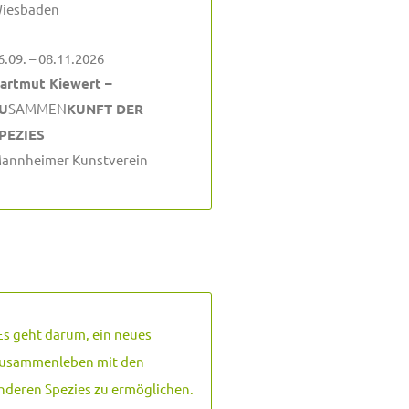
iesbaden
6.09. – 08.11.2026
artmut Kiewert –
U
SAMMEN
KUNFT DER
PEZIES
annheimer Kunstverein
Es geht darum, ein neues
usammenleben mit den
nderen Spezies zu ermöglichen.