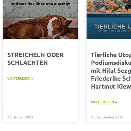
STREICHELN ODER
Tierliche Uto
SCHLACHTEN
Podiumsdisku
mit Hilal Sezg
Friederike Sc
WEITERLESEN »
Hartmut Kiew
WEITERLESEN »
23. Januar 2023
21. September 2022