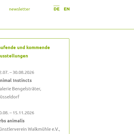
DE
EN
newsletter
aufende und kommende
usstellungen
2.07. – 30.08.2026
nimal Instincts
alerie Bengelsträter,
üsseldorf
0.08. – 15.11.2026
rbs animalis
ünstlerverein Walkmühle e.V.,