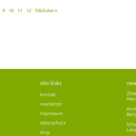
9
10
11
12
Nächster »
site links
ne
ZUs
kontakt
Man
newsletter
Anim
impressum
Beng
datenschutz
Urbs
Lebe
shop