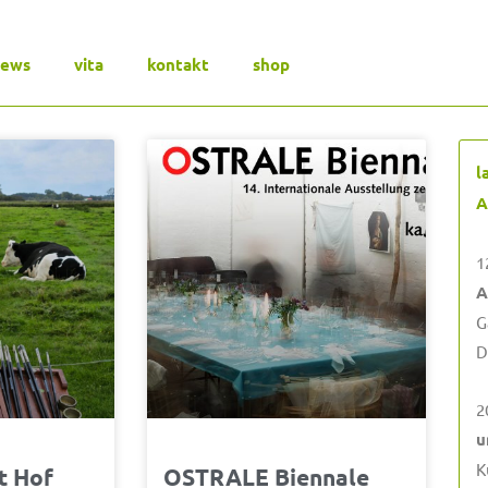
news
vita
kontakt
shop
ite
Seite
Seite
Seite
Seite
l
A
1
A
G
D
2
u
K
t Hof
OSTRALE Biennale