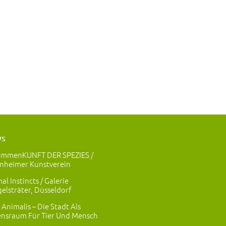
ws
ammenKUNFT DER SPEZIES /
nheimer Kunstverein
al Instincts / Galerie
elsträter, Düsseldorf
 Animalis – Die Stadt Als
nsraum Für Tier Und Mensch