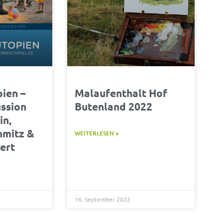
pien –
Malaufenthalt Hof
ssion
Butenland 2022
in,
hmitz &
WEITERLESEN »
ert
16. September 2022