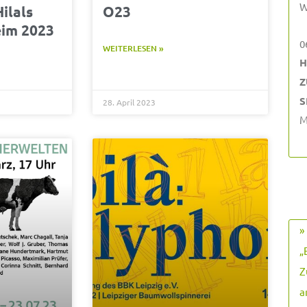
W
ilals
O23
eim 2023
0
WEITERLESEN »
H
Z
S
28. April 2023
M
»
„
Z
a