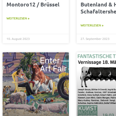
Montoro12 / Brüssel
Butenland & H
Schafaltersh
WEITERLESEN »
WEITERLESEN »
10. August 2023
27. September 2023