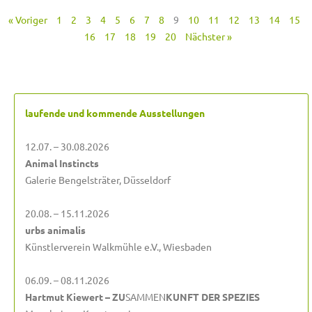
« Voriger
1
2
3
4
5
6
7
8
9
10
11
12
13
14
15
16
17
18
19
20
Nächster »
laufende und kommende Ausstellungen
12.07. – 30.08.2026
Animal Instincts
Galerie Bengelsträter, Düsseldorf
20.08. – 15.11.2026
urbs animalis
Künstlerverein Walkmühle e.V., Wiesbaden
06.09. – 08.11.2026
Hartmut Kiewert – ZU
SAMMEN
KUNFT DER SPEZIES