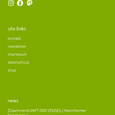
I
F
M
n
a
a
s
c
s
t
e
t
a
b
o
site links
g
o
d
kontakt
r
o
o
newsletter
a
k
n
m
impressum
datenschutz
shop
news
ZUsammenKUNFT DER SPEZIES / Mannheimer
Kunstverein