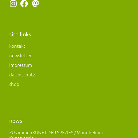
I
F
M
n
a
a
s
c
s
t
e
t
a
b
o
site links
g
o
d
kontakt
r
o
o
newsletter
a
k
n
m
impressum
datenschutz
shop
news
ZUsammenKUNFT DER SPEZIES / Mannheimer
Kunstverein