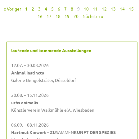
« Voriger
1
2
3
4
5
6
7
8
9
10
11
12
13
14
15
16
17
18
19
20
Nächster »
laufende und kommende Ausstellungen
12.07. – 30.08.2026
Animal Instincts
Galerie Bengelsträter, Düsseldorf
20.08. – 15.11.2026
urbs animalis
Künstlerverein Walkmühle e.V., Wiesbaden
06.09. – 08.11.2026
Hartmut Kiewert – ZU
SAMMEN
KUNFT DER SPEZIES