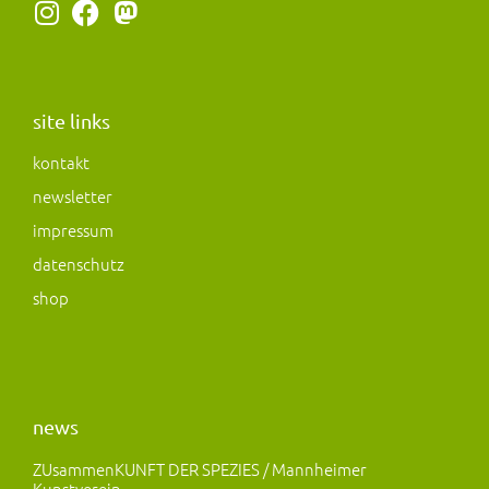
I
F
M
n
a
a
s
c
s
t
e
t
a
b
o
site links
g
o
d
kontakt
r
o
o
newsletter
a
k
n
m
impressum
datenschutz
shop
news
ZUsammenKUNFT DER SPEZIES / Mannheimer
Kunstverein