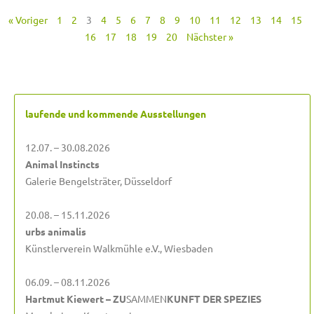
« Voriger
1
2
3
4
5
6
7
8
9
10
11
12
13
14
15
16
17
18
19
20
Nächster »
laufende und kommende Ausstellungen
12.07. – 30.08.2026
Animal Instincts
Galerie Bengelsträter, Düsseldorf
20.08. – 15.11.2026
urbs animalis
Künstlerverein Walkmühle e.V., Wiesbaden
06.09. – 08.11.2026
Hartmut Kiewert – ZU
SAMMEN
KUNFT DER SPEZIES