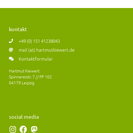
kontakt
+49 (0) 151 41238043
mail (at) hartmutkiewert.de
Kontaktformular
Hartmut Kiewert
Spinnereistr. 7 // PF 102
04179 Leipzig
social media
I
F
M