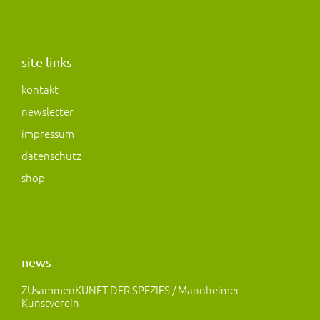
n
a
a
s
c
s
t
e
t
a
b
o
site links
g
o
d
kontakt
r
o
o
newsletter
a
k
n
m
impressum
datenschutz
shop
news
ZUsammenKUNFT DER SPEZIES / Mannheimer
Kunstverein