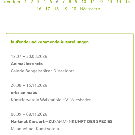
« Voriger
1
2
3
4
5
6
7
8
9
10
11
12
13
14
15
16
17
18
19
20
Nächster »
laufende und kommende Ausstellungen
12.07. – 30.08.2026
Animal Instincts
Galerie Bengelsträter, Düsseldorf
20.08. – 15.11.2026
urbs animalis
Künstlerverein Walkmühle e.V., Wiesbaden
06.09. – 08.11.2026
Hartmut Kiewert – ZU
SAMMEN
KUNFT DER SPEZIES
Mannheimer Kunstverein